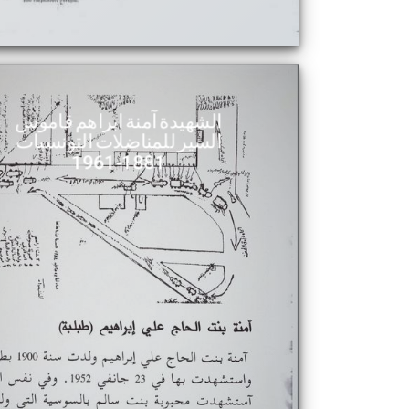
الشهيدة آمنة ابراهم قاموس
السير للمناضلات التونسيات
1881-1961