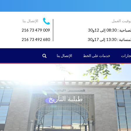
وقيت العمل
الإتصال بنا
: 08:30 إلى 12و30
009 479 73 216
: 13:30 إلى 17و30
680 492 73 216
البحث
نجازات
خدمات على الخط
الإتصال بنا
طبلبة التاريخ