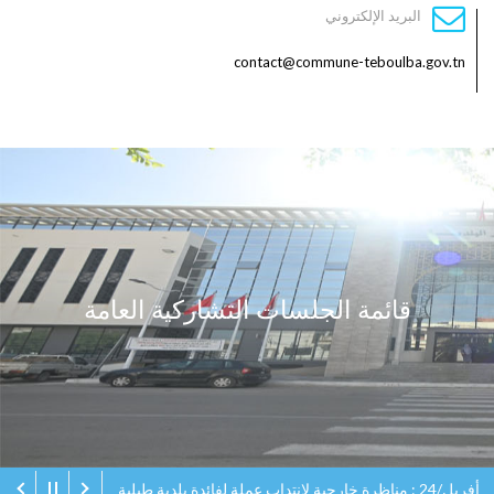
البريد الإلكتروني
contact@commune-teboulba.gov.tn
قائمة الجلسات التشاركية العامة
أفريل/24 : مناظرة خارجية لانتداب عملة لفائدة بلدية طبلبة